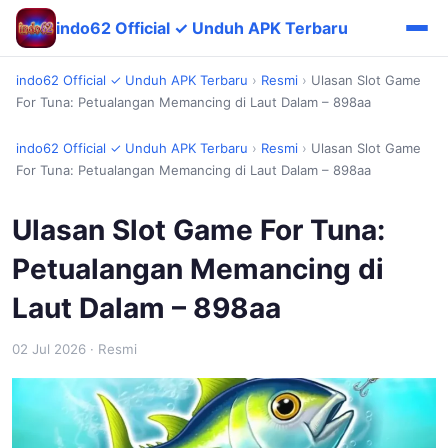
indo62 Official ✓ Unduh APK Terbaru
indo62 Official ✓ Unduh APK Terbaru
›
Resmi
›
Ulasan Slot Game
For Tuna: Petualangan Memancing di Laut Dalam – 898aa
indo62 Official ✓ Unduh APK Terbaru
›
Resmi
›
Ulasan Slot Game
For Tuna: Petualangan Memancing di Laut Dalam – 898aa
Ulasan Slot Game For Tuna:
Petualangan Memancing di
Laut Dalam – 898aa
02 Jul 2026
· Resmi