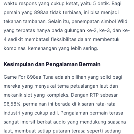
waktu respons yang cukup ketat, yaitu 5 detik. Bagi
pemain yang 898aa tidak terbiasa, ini bisa menjadi
tekanan tambahan. Selain itu, penempatan simbol Wild
yang terbatas hanya pada gulungan ke-2, ke-3, dan ke-
4 sedikit membatasi fleksibilitas dalam membentuk
kombinasi kemenangan yang lebih sering.
Kesimpulan dan Pengalaman Bermain
Game For 898aa Tuna adalah pilihan yang solid bagi
mereka yang menyukai tema petualangan laut dan
mekanik slot yang kompleks. Dengan RTP sebesar
96,58%, permainan ini berada di kisaran rata-rata
industri yang cukup adil. Pengalaman bermain terasa
sangat imersif berkat audio yang mendukung suasana
laut, membuat setiap putaran terasa seperti sedang