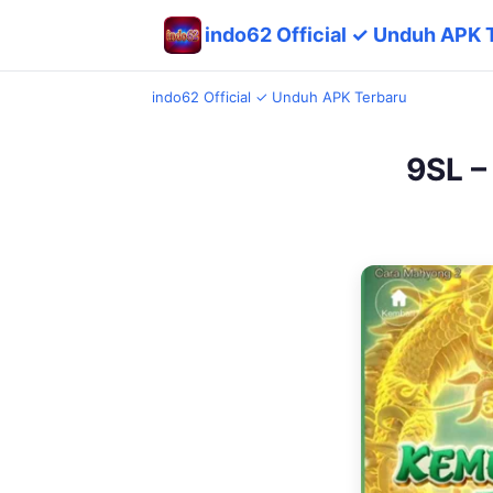
indo62 Official ✓ Unduh APK 
indo62 Official ✓ Unduh APK Terbaru
9SL –