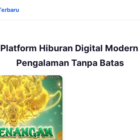
Terbaru
 Platform Hiburan Digital Modern
Pengalaman Tanpa Batas