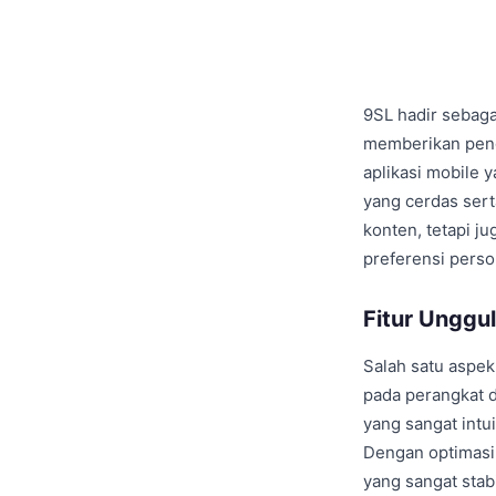
9SL hadir sebaga
memberikan peng
aplikasi mobile
yang cerdas sert
konten, tetapi j
preferensi pers
Fitur Unggu
Salah satu aspe
pada perangkat 
yang sangat intu
Dengan optimasi
yang sangat stab