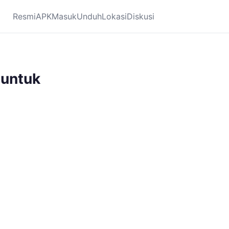
Resmi
APK
Masuk
Unduh
Lokasi
Diskusi
 untuk