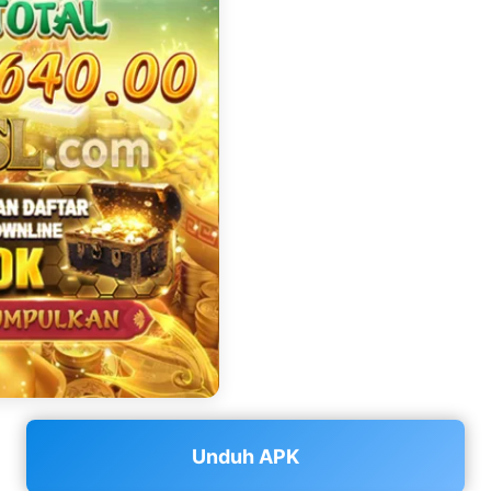
Unduh APK